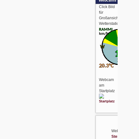
Webcams
Click Bild
für
Großansicht
Wetterstationdaten:
Webcam
am
Startplatz
Webcam
Steinbergrelais