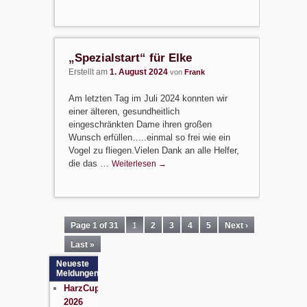
„Spezialstart“ für Elke
Erstellt am
1. August 2024
von
Frank
Am letzten Tag im Juli 2024 konnten wir
einer älteren, gesundheitlich
eingeschränkten Dame ihren großen
Wunsch erfüllen…..einmal so frei wie ein
Vogel zu fliegen.Vielen Dank an alle Helfer,
die das …
Weiterlesen
→
Page 1 of 31
1
2
3
4
5
Next ›
Last »
Neueste
Meldungen
HarzCup
2026