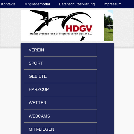
Secondary menu
Kontakte
Mitgliederportal
Datenschutzerklärung
Impressum
Skip to primary content
Skip to secondary content
MAIN MENU
VEREIN
SKIP TO PRIMARY CONTENT
SKIP TO SECONDARY CONTENT
SPORT
GEBIETE
HARZCUP
WETTER
WEBCAMS
MITFLIEGEN