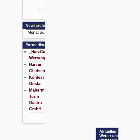
Newsarchiv
Newsarchiv
Partnerliste
_HarzCup
Wertung
Harzer
Gleitschirmschule
Kontest
Goslar
Maltermeister
Turm
Gastro
GmbH
Aktuelles
Wetter und